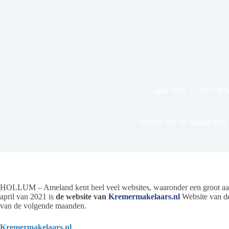
1 april 2021
Alles & 
Website van de Maand april
HOLLUM – Ameland kent heel veel websites, waaronder een groot aanta
april van 2021 is
de website van
Kremermakelaars.nl
Website van d
van de volgende maanden.
Kremermakelaars.nl