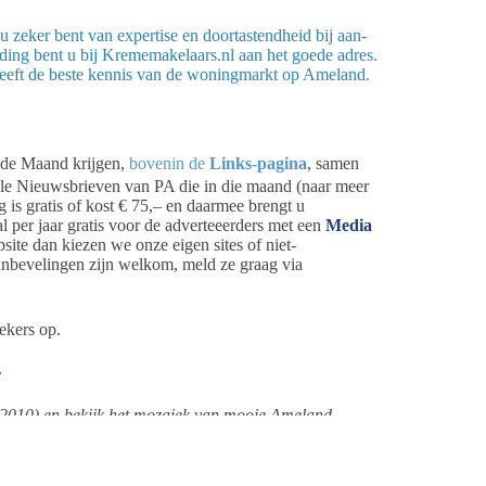
 zeker bent van expertise en doortastendheid bij aan-
ing bent u bij Krememakelaars.nl aan het goede adres.
eeft de beste kennis van de woningmarkt op Ameland.
 de Maand krijgen,
bovenin de
Links-pagina
, samen
alle Nieuwsbrieven van PA die in die maand (naar meer
is gratis of kost € 75,– en daarmee brengt u
per jaar gratis voor de adverteeerders met een
Media
site dan kiezen we onze eigen sites of niet-
nbevelingen zijn welkom, meld ze graag via
ekers op.
.
 2010)
en bekijk het mozaiek van mooie Ameland
TACT.
e aan als sponsor van een filmpje. Dat kan al voor € 15,00. U