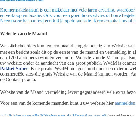
Kremermakelaars.nl is een makelaar met vele jaren ervaring, waardoor u
en verkoop en taxatie. Ook voor een goed bouwadvies of bouwbegeleid
Neem voor het aanbod een kijkje op de website. Kremermakelaars.nl h
Website van de Maand
Websitebeheerders kunnen een maand lang de positie van Website van
met een bericht zoals dit op de eerste van de maand en vermelding in 
dan 1200 abonnees) worden verstuurd. Website van de Maand plaatsing 
uw website onder de aandacht van een groot publiek. WvdM is eenmaal 
Pakket Super
. Is de positie WvdM niet geclaimd door een externe web
commerciële sites die gratis Website van de Maand kunnen worden. Aa
de Contact-pagina.
Website van de Maand-vermelding levert gegarandeerd vele extra bezo
Voor een van de komende maanden kunt u uw website hier
aanmelden
⇒
klik hier voor
alle
Websites van de Maand
op een rij
(vanaf januari
websites. Wilt u uw website profileren? Meld hem alvast aan via CON
Kijk ook op Ameland Vandaag, het YouTube-kanaal van PA en meld uw websit