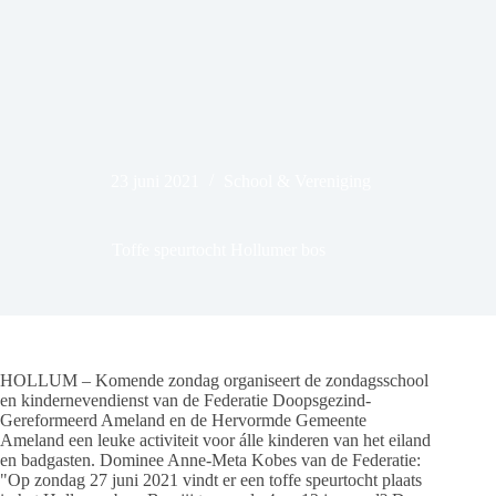
23 juni 2021
School & Vereniging
Toffe speurtocht Hollumer bos
HOLLUM – Komende zondag organiseert de zondagsschool
en kindernevendienst van de Federatie Doopsgezind-
Gereformeerd Ameland en de Hervormde Gemeente
Ameland een leuke activiteit voor álle kinderen van het eiland
en badgasten. Dominee Anne-Meta Kobes van de Federatie:
"Op zondag 27 juni 2021 vindt er een toffe speurtocht plaats