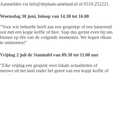
Aanmelden via info@deplaats-ameland.nl of 0519-252221.
Woensdag 30 juni, Inloop van 14.30 tot 16.00
"Voor wie behoefte heeft aan een gesprekje of een luisterend
oor met een kopje koffie of thee. Stap dus gerust even bij ons
binnen op één van de volgende momenten. We hopen elkaar
te ontmoeten!"
Vrijdag 2 juli de Stamtafel van 09.30 tot 11.00 uur
"Elke vrijdag een gesprek over lokale actualiteiten of
nieuws uit het land onder het genot van een kopje koffie of
thee."
De Plaats is te vinden op De Plaats 5 in Hollum, vlakbij de
hervormde kerk.