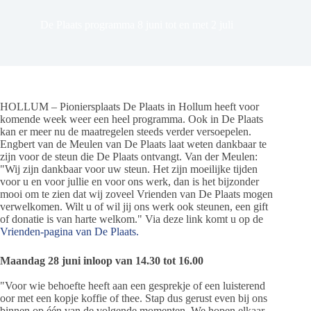
De Plaats programma 8 juni tot en met 2 juli
HOLLUM – Pioniersplaats De Plaats in Hollum heeft voor
komende week weer een heel programma. Ook in De Plaats
kan er meer nu de maatregelen steeds verder versoepelen.
Engbert van de Meulen van De Plaats laat weten dankbaar te
zijn voor de steun die De Plaats ontvangt. Van der Meulen:
"Wij zijn dankbaar voor uw steun. Het zijn moeilijke tijden
voor u en voor jullie en voor ons werk, dan is het bijzonder
mooi om te zien dat wij zoveel Vrienden van De Plaats mogen
verwelkomen. Wilt u of wil jij ons werk ook steunen, een gift
of donatie is van harte welkom." Via deze link komt u op de
Vrienden-pagina van De Plaats.
Maandag 28 juni inloop van 14.30 tot 16.00
"Voor wie behoefte heeft aan een gesprekje of een luisterend
oor met een kopje koffie of thee. Stap dus gerust even bij ons
binnen op één van de volgende momenten. We hopen elkaar