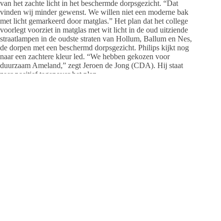
van het zachte licht in het beschermde dorpsgezicht. “Dat
vinden wij minder gewenst. We willen niet een moderne bak
met licht gemarkeerd door matglas.” Het plan dat het college
voorlegt voorziet in matglas met wit licht in de oud uitziende
straatlampen in de oudste straten van Hollum, Ballum en Nes,
de dorpen met een beschermd dorpsgezicht. Philips kijkt nog
naar een zachtere kleur led. “We hebben gekozen voor
duurzaam Ameland,” zegt Jeroen de Jong (CDA). Hij staat
zeer positief tegenover het plan.
Internationaal aandacht
Burgemeester Albert de Hoop is enthousiast over de
smart
and green leds
en hij rekent er op dat Ameland er weer
internationaal aandacht mee weet te scoren, zoals met het
groene licht project op de pier is gebeurd. De Hoop heeft het
al onder de aandacht van de bestuurders in Den Haag
gebracht. De minister vindt het een goed plan voor het
buitengebied van alle Waddeneilanden, zegt De Hoop. Hij
kaartte het ook aan op de laatste Internationale Waddensea
Board bijeenkomst, in maart in Leeuwarden, en proefde daar
enthousiasme om het groene licht in het buitengebied van het
gehele waddengebied in te voeren.