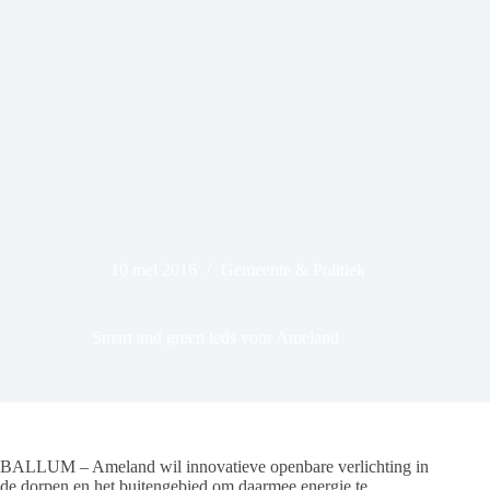
10 mei 2016
Gemeente & Politiek
Smart and green leds voor Ameland
BALLUM – Ameland wil innovatieve openbare verlichting in
de dorpen en het buitengebied om daarmee energie te