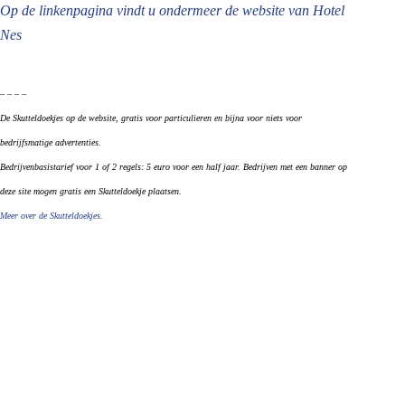
Op de linkenpagina vindt u ondermeer de website van Hotel
Nes
– – – –
De Skutteldoekjes op de website, gratis voor particulieren en bijna voor niets voor
bedrijfsmatige advertenties.
Bedrijvenbasistarief voor 1 of 2 regels: 5 euro voor een half jaar. Bedrijven met een banner op
deze site mogen gratis een Skutteldoekje plaatsen.
Meer over de Skutteldoekjes
.
– – – – –