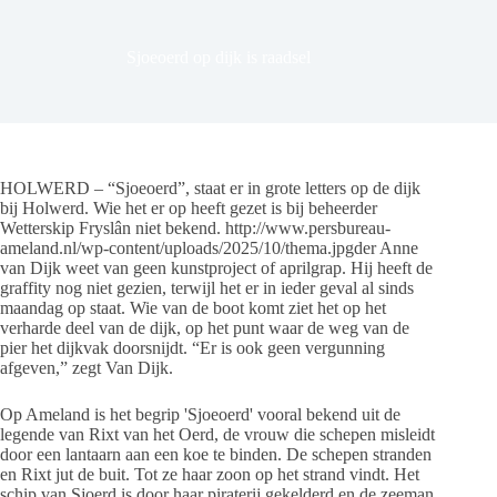
Sjoeoerd op dijk is raadsel
HOLWERD – “Sjoeoerd”, staat er in grote letters op de dijk
bij Holwerd. Wie het er op heeft gezet is bij beheerder
Wetterskip Fryslân niet bekend. http://www.persbureau-
ameland.nl/wp-content/uploads/2025/10/thema.jpgder Anne
van Dijk weet van geen kunstproject of aprilgrap. Hij heeft de
graffity nog niet gezien, terwijl het er in ieder geval al sinds
maandag op staat. Wie van de boot komt ziet het op het
verharde deel van de dijk, op het punt waar de weg van de
pier het dijkvak doorsnijdt. “Er is ook geen vergunning
afgeven,” zegt Van Dijk.
Op Ameland is het begrip 'Sjoeoerd' vooral bekend uit de
legende van Rixt van het Oerd, de vrouw die schepen misleidt
door een lantaarn aan een koe te binden. De schepen stranden
en Rixt jut de buit. Tot ze haar zoon op het strand vindt. Het
schip van Sjoerd is door haar piraterij gekelderd en de zeeman