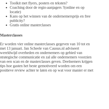
Toolkit met flyers, posters en teksten?
Coaching door de regio-aanjagers ?(online en op
locatie)
Kans op het winnen van de ondernemersprijs en free
publicity?
Gratis online masterclasses
Masterclasses
Er worden vier online masterclasses gegeven van 10 tot en
met 13 januari. Jan Scheele van Causus.nl adviseert
wereldwijd overheden en ondernemers op gebied van
strategische communicatie en zal alle ondernemers voorzien
van een scan en de masterclasses geven. Deelnemers krijgen
tips hoe gasten het beste gemotiveerd worden om een
positieve review achter te laten en op wat voor manier er met
feedback omgegaan moet worden. De masterclasses vinden
op de volgende data plaats:
10 januari: met de?focus op horeca en activiteiten van
10.00 tot 11.30 uur
11 januari: met de focus op logies en accommodaties
van 15.00 tot 16.30 uur
12 januari: de masterclass voor gevorderden van 09.00