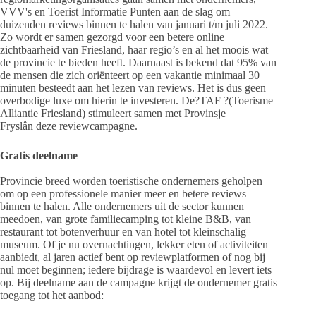
VVV's en Toerist Informatie Punten aan de slag om
duizenden reviews binnen te halen van januari t/m juli 2022.
Zo wordt er samen gezorgd voor een betere online
zichtbaarheid van Friesland, haar regio’s en al het moois wat
de provincie te bieden heeft. Daarnaast is bekend dat 95% van
de mensen die zich oriënteert op een vakantie minimaal 30
minuten besteedt aan het lezen van reviews. Het is dus geen
overbodige luxe om hierin te investeren. De?TAF ?(Toerisme
Alliantie Friesland) stimuleert samen met Provinsje
Fryslân deze reviewcampagne.
Gratis deelname
Provincie breed worden toeristische ondernemers geholpen
om op een professionele manier meer en betere reviews
binnen te halen. Alle ondernemers uit de sector kunnen
meedoen, van grote familiecamping tot kleine B&B, van
restaurant tot botenverhuur en van hotel tot kleinschalig
museum. Of je nu overnachtingen, lekker eten of activiteiten
aanbiedt, al jaren actief bent op reviewplatformen of nog bij
nul moet beginnen; iedere bijdrage is waardevol en levert iets
op. Bij deelname aan de campagne krijgt de ondernemer gratis
toegang tot het aanbod: