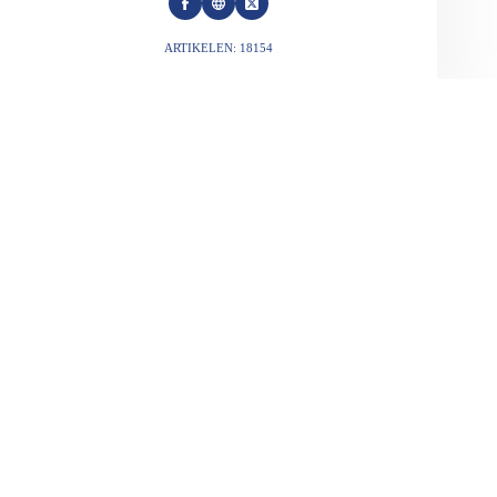
ARTIKELEN: 18154
VORIGE
VOLGENDE
Gerelateerde berichten