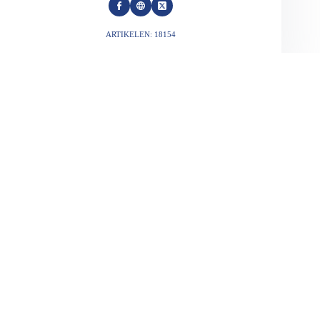
ARTIKELEN: 18154
VORIGE
VOLGENDE
Gerelateerde berichten