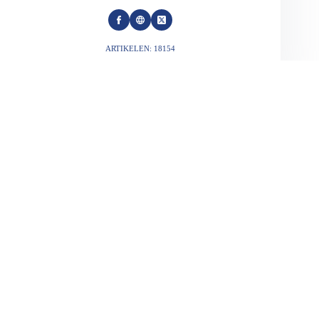
ARTIKELEN: 18154
VORIGE
VOLGENDE
Gerelateerde berichten