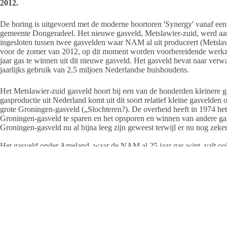
2012.
De boring is uitgevoerd met de moderne boortoren 'Synergy' vanaf een 
gemeente Dongeradeel. Het nieuwe gasveld, Metslawier-zuid, werd aan
ingesloten tussen twee gasvelden waar NAM al uit produceert (Metslaw
voor de zomer van 2012, op dit moment worden voorbereidende wer
jaar gas te winnen uit dit nieuwe gasveld. Het gasveld bevat naar verwac
jaarlijks gebruik van 2,5 miljoen Nederlandse huishoudens.
Het Metslawier-zuid gasveld hoort bij een van de honderden kleinere 
gasproductie uit Nederland komt uit dit soort relatief kleine gasvelden
grote Groningen-gasveld („Slochteren?). De overheid heeft in 1974 he
Groningen-gasveld te sparen en het opsporen en winnen van andere gas
Groningen-gasveld nu al bijna leeg zijn geweest terwijl er nu nog zek
Het gasveld onder Ameland, waar de NAM al 25 jaar gas wint, valt ook
Bron: NAM en eigen redactie