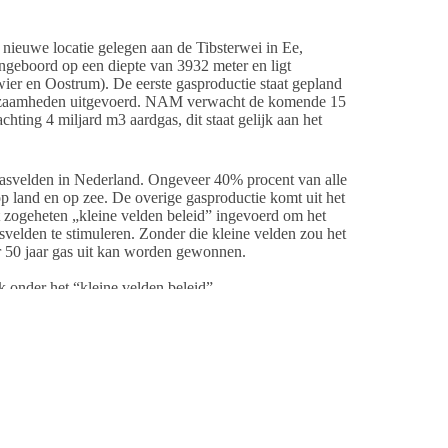
nieuwe locatie gelegen aan de Tibsterwei in Ee,
geboord op een diepte van 3932 meter en ligt
ier en Oostrum). De eerste gasproductie staat gepland
kzaamheden uitgevoerd. NAM verwacht de komende 15
hting 4 miljard m3 aardgas, dit staat gelijk aan het
gasvelden in Nederland. Ongeveer 40% procent van alle
 op land en op zee. De overige gasproductie komt uit het
t zogeheten „kleine velden beleid” ingevoerd om het
velden te stimuleren. Zonder die kleine velden zou het
er 50 jaar gas uit kan worden gewonnen.
 onder het “kleine velden beleid”.