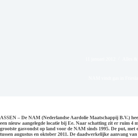
11 januari 2012
Alles &
NAM vindt gas in Friesl
ASSEN – De NAM (Nederlandse Aardolie Maatschappij B.V.) heef
een nieuw aangelegde locatie bij Ee. Naar schatting zit er ruim 4 m
grootste gasvondst op land voor de NAM sinds 1995. De put, met 
tussen augustus en oktober 2011. De daadwerkelijke aanvang van 