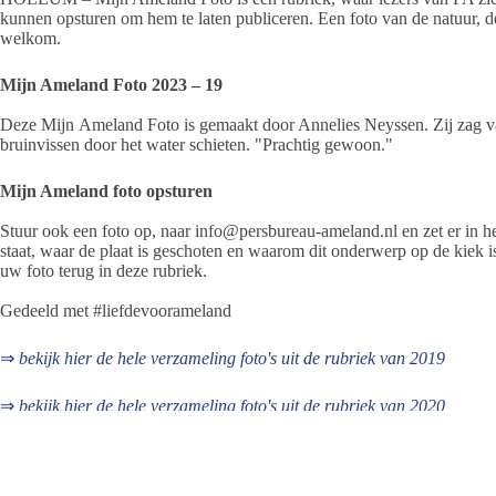
kunnen opsturen om hem te laten publiceren. Een foto van de natuur, de
welkom.
Mijn Ameland Foto 2023 – 19
Deze Mijn Ameland Foto is gemaakt door Annelies Neyssen. Zij zag va
bruinvissen door het water schieten. "Prachtig gewoon."
Mijn Ameland foto opsturen
Stuur ook een foto op, naar info@persbureau-ameland.nl en zet er in het
staat, waar de plaat is geschoten en waarom dit onderwerp op de kiek i
uw foto terug in deze rubriek.
Gedeeld met #liefdevoorameland
⇒
bekijk hier de hele verzameling foto's uit de rubriek van 2019
⇒
bekijk hier de hele verzameling foto's uit de rubriek van 2020
⇒
belijk hier de hele verzameling foto's uit de rubriek van 2021