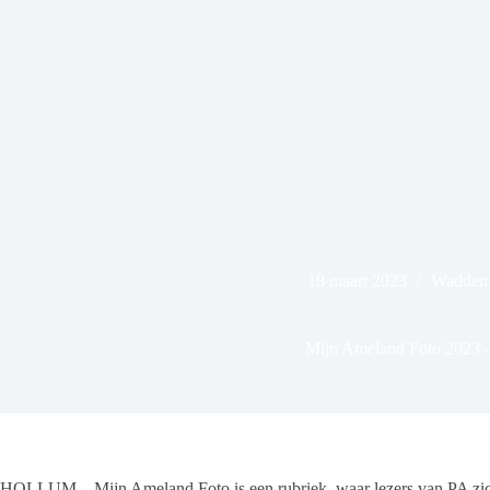
18 maart 2023
Wadden 
Mijn Ameland Foto 2023 
HOLLUM – Mijn Ameland Foto is een rubriek, waar lezers van PA zic