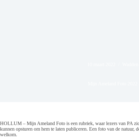
10 maart 2022
Wadden 
Mijn Ameland Foto 2022 
HOLLUM – Mijn Ameland Foto is een rubriek, waar lezers van PA zic
kunnen opsturen om hem te laten publiceren. Een foto van de natuur, de
welkom.