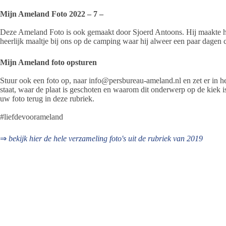
Mijn Ameland Foto 2022 – 7 –
Deze Ameland Foto is ook gemaakt door Sjoerd Antoons. Hij maakte h
heerlijk maaltje bij ons op de camping waar hij alweer een paar dagen 
Mijn Ameland foto opsturen
Stuur ook een foto op, naar info@persbureau-ameland.nl en zet er in het
staat, waar de plaat is geschoten en waarom dit onderwerp op de kiek i
uw foto terug in deze rubriek.
#liefdevoorameland
⇒
bekijk hier de hele verzameling foto's uit de rubriek van 2019
⇒
bekijk hier de hele verzameling foto's uit de rubriek van 2020
⇒
belijk hier de hele verzameling foto's uit de rubriek van 2021