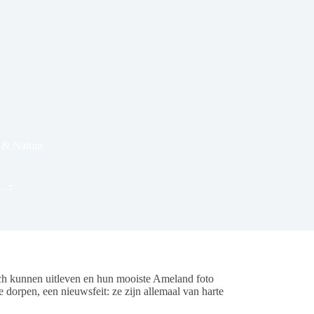
& Natuur
– 7
h kunnen uitleven en hun mooiste Ameland foto
 dorpen, een nieuwsfeit: ze zijn allemaal van harte