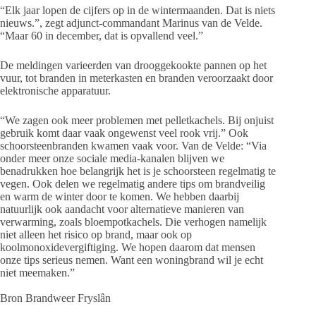
“Elk jaar lopen de cijfers op in de wintermaanden. Dat is niets
nieuws.”, zegt adjunct-commandant Marinus van de Velde.
“Maar 60 in december, dat is opvallend veel.”
De meldingen varieerden van drooggekookte pannen op het
vuur, tot branden in meterkasten en branden veroorzaakt door
elektronische apparatuur.
“We zagen ook meer problemen met pelletkachels. Bij onjuist
gebruik komt daar vaak ongewenst veel rook vrij.” Ook
schoorsteenbranden kwamen vaak voor. Van de Velde: “Via
onder meer onze sociale media-kanalen blijven we
benadrukken hoe belangrijk het is je schoorsteen regelmatig te
vegen. Ook delen we regelmatig andere tips om brandveilig
en warm de winter door te komen. We hebben daarbij
natuurlijk ook aandacht voor alternatieve manieren van
verwarming, zoals bloempotkachels. Die verhogen namelijk
niet alleen het risico op brand, maar ook op
koolmonoxidevergiftiging. We hopen daarom dat mensen
onze tips serieus nemen. Want een woningbrand wil je echt
niet meemaken.”
Bron Brandweer Fryslân