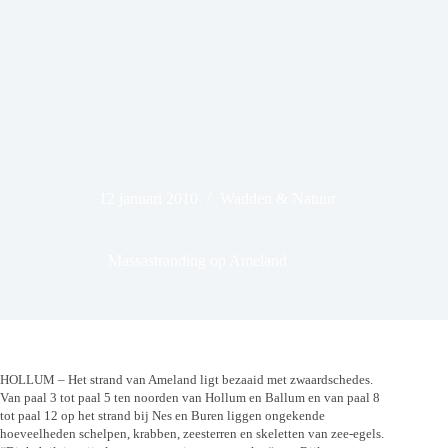
12 januari 2010
Wadden & Natuur
Massastranding op Ameland
HOLLUM – Het strand van Ameland ligt bezaaid met zwaardschedes.
Van paal 3 tot paal 5 ten noorden van Hollum en Ballum en van paal 8
tot paal 12 op het strand bij Nes en Buren liggen ongekende
hoeveelheden schelpen, krabben, zeesterren en skeletten van zee-egels.