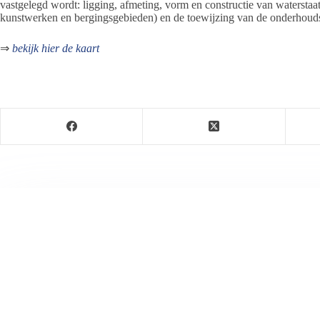
vastgelegd wordt: ligging, afmeting, vorm en constructie van watersta
kunstwerken en bergingsgebieden) en de toewijzing van de onderhouds
⇒
bekijk hier de kaart
Jeanet de Jong
Jeanet de Jong stopt op 31 augustus 2023 met haar P
onder dezelfde naam, met een ander logo en andere op
partij. De mailadressen gekoppeld aan de website verd