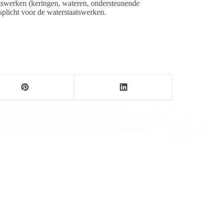
atswerken (keringen, wateren, ondersteunende
plicht voor de waterstaatswerken.
ersbureau Ameland. De nieuwsvoorziening wordt
maak als nieuwsblog voortgezet door een externe
wijnen.