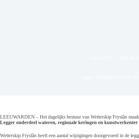
9 juni 2015
Alles & 
Legger Wetterskip Fryslân ter
LEEUWARDEN – Het dagelijks bestuur van Wetterskip Fryslân maakt b
Legger onderdeel wateren, regionale keringen en kunstwerkenter
Wetterskip Fryslân heeft een aantal wijzigingen doorgevoerd in de legg