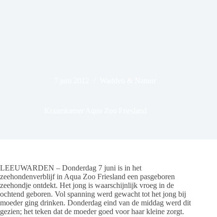
7 juni 2012
Wadden & Natuur
Kraamkamer Aqua Zoo Friesland
LEEUWARDEN – Donderdag 7 juni is in het
zeehondenverblijf in Aqua Zoo Friesland een pasgeboren
zeehondje ontdekt. Het jong is waarschijnlijk vroeg in de
ochtend geboren. Vol spanning werd gewacht tot het jong bij
moeder ging drinken. Donderdag eind van de middag werd dit
gezien; het teken dat de moeder goed voor haar kleine zorgt.