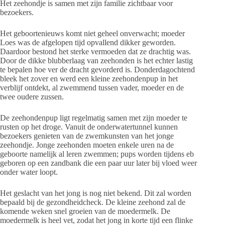
Het zeehondje is samen met zijn familie zichtbaar voor
bezoekers.
Het geboortenieuws komt niet geheel onverwacht; moeder
Loes was de afgelopen tijd opvallend dikker geworden.
Daardoor bestond het sterke vermoeden dat ze drachtig was.
Door de dikke blubberlaag van zeehonden is het echter lastig
te bepalen hoe ver de dracht gevorderd is. Donderdagochtend
bleek het zover en werd een kleine zeehondenpup in het
verblijf ontdekt, al zwemmend tussen vader, moeder en de
twee oudere zussen.
De zeehondenpup ligt regelmatig samen met zijn moeder te
rusten op het droge. Vanuit de onderwatertunnel kunnen
bezoekers genieten van de zwemkunsten van het jonge
zeehondje. Jonge zeehonden moeten enkele uren na de
geboorte namelijk al leren zwemmen; pups worden tijdens eb
geboren op een zandbank die een paar uur later bij vloed weer
onder water loopt.
Het geslacht van het jong is nog niet bekend. Dit zal worden
bepaald bij de gezondheidcheck. De kleine zeehond zal de
komende weken snel groeien van de moedermelk. De
moedermelk is heel vet, zodat het jong in korte tijd een flinke