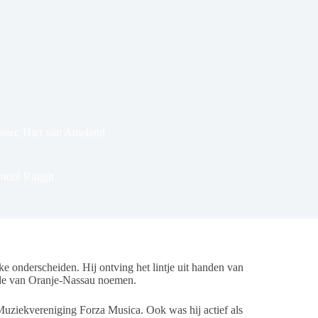
sier
,
Hart van Ameland
André Ruijgh
nderscheiden. Hij ontving het lintje uit handen van
rde van Oranje-Nassau noemen.
an Muziekvereniging Forza Musica. Ook was hij actief als