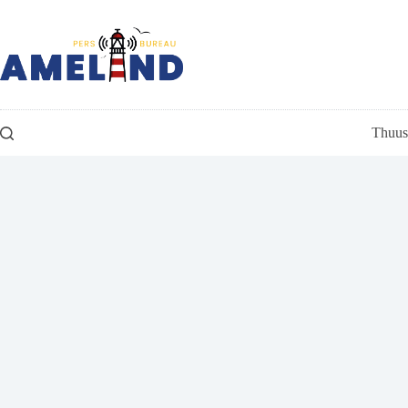
Ga
naar
de
inhoud
Thuus