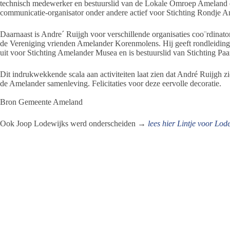
technisch medewerker en bestuurslid van de Lokale Omroep Ameland en
communicatie-organisator onder andere actief voor Stichting Rondje 
Daarnaast is Andre´ Ruijgh voor verschillende organisaties coo¨rdinato
de Vereniging vrienden Amelander Korenmolens. Hij geeft rondleidinge
uit voor Stichting Amelander Musea en is bestuurslid van Stichting Pa
Dit indrukwekkende scala aan activiteiten laat zien dat André Ruijgh z
de Amelander samenleving. Felicitaties voor deze eervolle decoratie.
Bron Gemeente Ameland
Ook Joop Lodewijks werd onderscheiden →
lees hier Lintje voor Lod