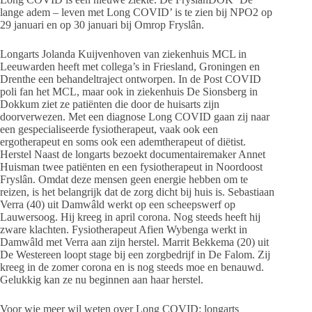
lange adem – leven met Long COVID’ is te zien bij NPO2 op
29 januari en op 30 januari bij Omrop Fryslân.
Longarts Jolanda Kuijvenhoven van ziekenhuis MCL in
Leeuwarden heeft met collega’s in Friesland, Groningen en
Drenthe een behandeltraject ontworpen. In de Post COVID
poli fan het MCL, maar ook in ziekenhuis De Sionsberg in
Dokkum ziet ze patiënten die door de huisarts zijn
doorverwezen. Met een diagnose Long COVID gaan zij naar
een gespecialiseerde fysiotherapeut, vaak ook een
ergotherapeut en soms ook een ademtherapeut of diëtist.
Herstel Naast de longarts bezoekt documentairemaker Annet
Huisman twee patiënten en een fysiotherapeut in Noordoost
Fryslân. Omdat deze mensen geen energie hebben om te
reizen, is het belangrijk dat de zorg dicht bij huis is. Sebastiaan
Verra (40) uit Damwâld werkt op een scheepswerf op
Lauwersoog. Hij kreeg in april corona. Nog steeds heeft hij
zware klachten. Fysiotherapeut Afien Wybenga werkt in
Damwâld met Verra aan zijn herstel. Marrit Bekkema (20) uit
De Westereen loopt stage bij een zorgbedrijf in De Falom. Zij
kreeg in de zomer corona en is nog steeds moe en benauwd.
Gelukkig kan ze nu beginnen aan haar herstel.
Voor wie meer wil weten over Long COVID: longarts