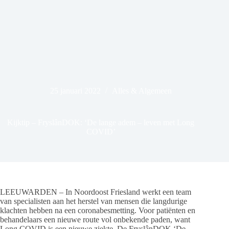
25 januari 2022
Alles & Algemeen
Kijktip – FryslânDOK: ‘De lange adem – leven met Long
COVID’
LEEUWARDEN – In Noordoost Friesland werkt een team
van specialisten aan het herstel van mensen die langdurige
klachten hebben na een coronabesmetting. Voor patiënten en
behandelaars een nieuwe route vol onbekende paden, want
Long COVID is een nieuwe ziekte. De FryslânDOK ‘De