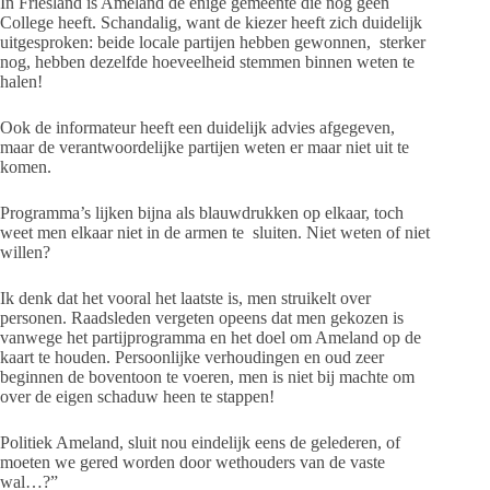
In Friesland is Ameland de enige gemeente die nog geen
College heeft. Schandalig, want de kiezer heeft zich duidelijk
uitgesproken: beide locale partijen hebben gewonnen, sterker
nog, hebben dezelfde hoeveelheid stemmen binnen weten te
halen!
Ook de informateur heeft een duidelijk advies afgegeven,
maar de verantwoordelijke partijen weten er maar niet uit te
komen.
Programma’s lijken bijna als blauwdrukken op elkaar, toch
weet men elkaar niet in de armen te sluiten. Niet weten of niet
willen?
Ik denk dat het vooral het laatste is, men struikelt over
personen. Raadsleden vergeten opeens dat men gekozen is
vanwege het partijprogramma en het doel om Ameland op de
kaart te houden. Persoonlijke verhoudingen en oud zeer
beginnen de boventoon te voeren, men is niet bij machte om
over de eigen schaduw heen te stappen!
Politiek Ameland, sluit nou eindelijk eens de gelederen, of
moeten we gered worden door wethouders van de vaste
wal…?”