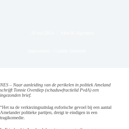
29 mei 2014
Alles & Algemeen
Ingezonden – Coalitie Ameland
NES – Naar aanleiding van de perikelen in politiek Ameland
schrijft Tonnie Overdiep (schaduwfractielid PvdA) een
ingezonden brief.
“Het na de verkiezingsuitslag euforische gevoel bij een aantal
Amelander politieke partijen, dreigt te eindigen in een
tragikomedie.