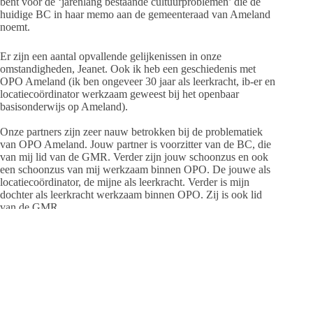
bent voor de ‘jarenlang bestaande cultuurproblemen’ die de
huidige BC in haar memo aan de gemeenteraad van Ameland
noemt.
Er zijn een aantal opvallende gelijkenissen in onze
omstandigheden, Jeanet. Ook ik heb een geschiedenis met
OPO Ameland (ik ben ongeveer 30 jaar als leerkracht, ib-er en
locatiecoördinator werkzaam geweest bij het openbaar
basisonderwijs op Ameland).
Onze partners zijn zeer nauw betrokken bij de problematiek
van OPO Ameland. Jouw partner is voorzitter van de BC, die
van mij lid van de GMR. Verder zijn jouw schoonzus en ook
een schoonzus van mij werkzaam binnen OPO. De jouwe als
locatiecoördinator, de mijne als leerkracht. Verder is mijn
dochter als leerkracht werkzaam binnen OPO. Zij is ook lid
van de GMR.
Voor mij zijn die banden een reden om in het openbaar niet
inhoudelijk op de problematiek in te gaan. Ik wil niemand
voor de voeten lopen door mijn (ongetwijfeld) gekleurde
mening over deze zaak via de pers te uiten. Ook in deze
reactie kies ik geen partij.
Jij hebt gemeend wel een stuk over de problemen binnen