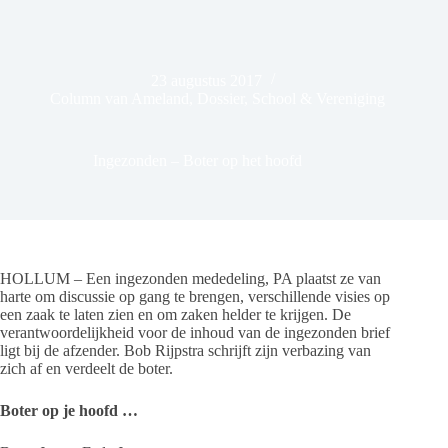
23 augustus 2017
Column van Ameland
,
Dossier
,
School & Vereniging
Ingezonden – Boter op het hoofd
HOLLUM – Een ingezonden mededeling, PA plaatst ze van
harte om discussie op gang te brengen, verschillende visies op
een zaak te laten zien en om zaken helder te krijgen. De
verantwoordelijkheid voor de inhoud van de ingezonden brief
ligt bij de afzender. Bob Rijpstra schrijft zijn verbazing van
zich af en verdeelt de boter.
Boter op je hoofd …