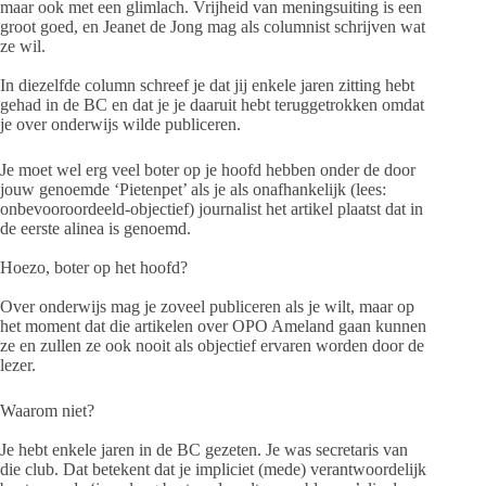
maar ook met een glimlach. Vrijheid van meningsuiting is een
groot goed, en Jeanet de Jong mag als columnist schrijven wat
ze wil.
In diezelfde column schreef je dat jij enkele jaren zitting hebt
gehad in de BC en dat je je daaruit hebt teruggetrokken omdat
je over onderwijs wilde publiceren.
Je moet wel erg veel boter op je hoofd hebben onder de door
jouw genoemde ‘Pietenpet’ als je als onafhankelijk (lees:
onbevooroordeeld-objectief) journalist het artikel plaatst dat in
de eerste alinea is genoemd.
Hoezo, boter op het hoofd?
Over onderwijs mag je zoveel publiceren als je wilt, maar op
het moment dat die artikelen over OPO Ameland gaan kunnen
ze en zullen ze ook nooit als objectief ervaren worden door de
lezer.
Waarom niet?
Je hebt enkele jaren in de BC gezeten. Je was secretaris van
die club. Dat betekent dat je impliciet (mede) verantwoordelijk