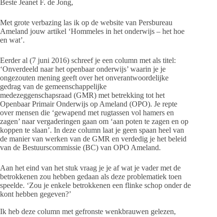
Beste Jeanet F. de Jong,
Met grote verbazing las ik op de website van Persbureau
Ameland jouw artikel ‘Hommeles in het onderwijs – het hoe
en wat’.
Eerder al (7 juni 2016) schreef je een column met als titel:
‘Onverdeeld naar het openbaar onderwijs’ waarin je je
ongezouten mening geeft over het onverantwoordelijke
gedrag van de gemeenschappelijke
medezeggenschapsraad (GMR) met betrekking tot het
Openbaar Primair Onderwijs op Ameland (OPO). Je repte
over mensen die ‘gewapend met rugtassen vol hamers en
zagen’ naar vergaderingen gaan om ‘aan poten te zagen en op
koppen te slaan’. In deze column laat je geen spaan heel van
de manier van werken van de GMR en verdedig je het beleid
van de Bestuurscommissie (BC) van OPO Ameland.
Aan het eind van het stuk vraag je je af wat je vader met de
betrokkenen zou hebben gedaan als deze problematiek toen
speelde. ‘Zou je enkele betrokkenen een flinke schop onder de
kont hebben gegeven?’
Ik heb deze column met gefronste wenkbrauwen gelezen,