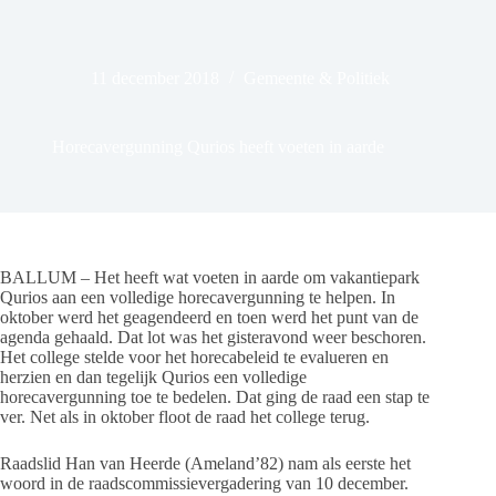
11 december 2018
Gemeente & Politiek
Horecavergunning Qurios heeft voeten in aarde
BALLUM – Het heeft wat voeten in aarde om vakantiepark
Qurios aan een volledige horecavergunning te helpen. In
oktober werd het geagendeerd en toen werd het punt van de
agenda gehaald. Dat lot was het gisteravond weer beschoren.
Het college stelde voor het horecabeleid te evalueren en
herzien en dan tegelijk Qurios een volledige
horecavergunning toe te bedelen. Dat ging de raad een stap te
ver. Net als in oktober floot de raad het college terug.
Raadslid Han van Heerde (Ameland’82) nam als eerste het
woord in de raadscommissievergadering van 10 december.