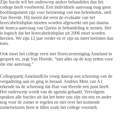
Zijn fractie wil het onderwerp anders behandelen dan het
college heeft voorbereid. Een individuele aanvraag mag geen
hoofdargument zijn voor herziening van een beleidsstuk, stelt
Van Heerde. Hij meent dat eerst de evaluatie van het
horecabeleidsplan moeten worden afgewerkt om pas daarna
de horeca-aanvraag van Qurios in behandeling te nemen. Het
is logisch dat het horecabeleidsplan uit 2006 moet worden
herzien. We zijn 12 jaar verder en er zijn nu meer toeristen dan
toen.
Ook moet het college eerst met Horecavereniging Ameland in
gesprek en, zegt Van Heerde, “niet alles op de kop zetten voor
die ene aanvraag.”
Collegepartij AmelandEén vroeg daarop een schorsing van de
vergadering aan en ging in beraad. Andries Metz van A1
erkende na de schorsing dat Han van Heerde een punt heeft.
Het onderwerp wordt van de agenda gehaald. Vervolgens
spraken alle fracties uit dat het beter zou zijn om een en ander
nog voor de zomer te regelen en niet over het komende
zomerseizoen heen te tillen zoals het college voorstelt.