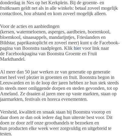
donderdag in Nes op het Kerkplein. Bij de groente- en
fruitkraam geldt net als in alle winkels: betaal zoveel mogelijk
contactloos, hou afstand en kom zoveel mogelijk alleen.
Voor de acties en aanbiedingen
(kersen, watermeloenen, asperges, aardbeien, boerenkool,
bloemkool, sinaasappels, mandarijntjes, Frieslanders en
Bildstar, paprikastoplicht en zoveel meer) kunt u de Facebook-
pagina van Boonstra raadplegen. Klik
hier
voor link naar
de Facebookpagina van Boonstra Groente en Fruit
Markthandel.
Al meer dan 50 jaar werken ze van generatie op generatie
met heel veel plezier in groenten en fruit. Boonstra begon in
Leeuwarden en in de loop der jaren hebben ze hun stek steeds
in steeds meer omliggende dorpen en steden gevonden, tot op
Ameland. Ze draaien al jaren mee op vaste markten, staan op
jaarmarkten, festivals en horeca evenementen.
Versheid, kwaliteit en smaak staan bij Boonstra voorop en
daar doen ze dan ook iedere dag hun uiterste best voor. Dit
doen ze door zelf onze groothandels te bezoeken en
hun producten elke week weer zorgvuldig en uitgebreid te
testen.