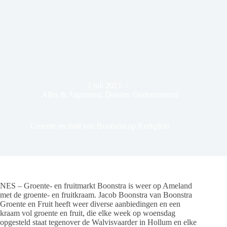
2 juli 2021
Alles & Algemeen
,
Dossier
,
Ondernemend
Groente en fruit van Boonstra op Kerkplein
NES – Groente- en fruitmarkt Boonstra is weer op Ameland
met de groente- en fruitkraam. Jacob Boonstra van Boonstra
Groente en Fruit heeft weer diverse aanbiedingen en een
kraam vol groente en fruit, die elke week op woensdag
opgesteld staat tegenover de Walvisvaarder in Hollum en elke