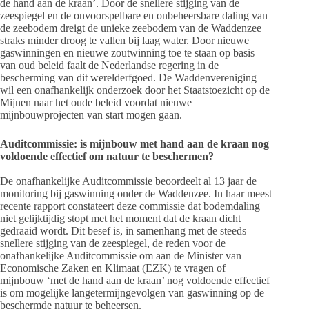
de hand aan de kraan’. Door de snellere stijging van de
zeespiegel en de onvoorspelbare en onbeheersbare daling van
de zeebodem dreigt de unieke zeebodem van de Waddenzee
straks minder droog te vallen bij laag water. Door nieuwe
gaswinningen en nieuwe zoutwinning toe te staan op basis
van oud beleid faalt de Nederlandse regering in de
bescherming van dit werelderfgoed. De Waddenvereniging
wil een onafhankelijk onderzoek door het Staatstoezicht op de
Mijnen naar het oude beleid voordat nieuwe
mijnbouwprojecten van start mogen gaan.
Auditcommissie: is mijnbouw met hand aan de kraan nog
voldoende effectief om natuur te beschermen?
De onafhankelijke Auditcommissie beoordeelt al 13 jaar de
monitoring bij gaswinning onder de Waddenzee. In haar meest
recente rapport constateert deze commissie dat bodemdaling
niet gelijktijdig stopt met het moment dat de kraan dicht
gedraaid wordt. Dit besef is, in samenhang met de steeds
snellere stijging van de zeespiegel, de reden voor de
onafhankelijke Auditcommissie om aan de Minister van
Economische Zaken en Klimaat (EZK) te vragen of
mijnbouw ‘met de hand aan de kraan’ nog voldoende effectief
is om mogelijke langetermijngevolgen van gaswinning op de
beschermde natuur te beheersen.