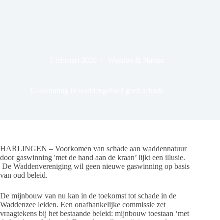
5 februari 2020
Wadden & Natuur
Gaswinning in waddengebied geeft schade
HARLINGEN – Voorkomen van schade aan waddennatuur
door gaswinning 'met de hand aan de kraan’ lijkt een illusie.
De Waddenvereniging wil geen nieuwe gaswinning op basis
van oud beleid.
De mijnbouw van nu kan in de toekomst tot schade in de
Waddenzee leiden. Een onafhankelijke commissie zet
vraagtekens bij het bestaande beleid: mijnbouw toestaan ‘met