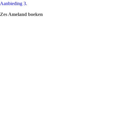
Aanbieding 3.
Zes Ameland boeken
Ameland in 2008, Ameland in 2009, Ameland in 2010 en Amela
plus Vertellingen van Elise de Boer-Jongsma
plus Boeren op Ameland samen in één pakket voor
€ 60,–
Voor bestellingen graag even bellen naar 06 23 218 213.
Afhalen op O.P.Lapstraat 7.
Bekijk de boeken hier.