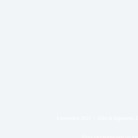
4 november 2021
Alles & Algemeen
,
D
Extra vaccinatieronde op A