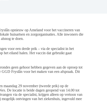
yslân opnieuw op Ameland voor het vaccineren van
kale huisartsen en zorgorganisaties. Alle inwoners die
 alsnog te doen.
n voor een derde prik – via de specialist in het
 het eiland halen. Het vaccin dat gebruikt gaat
erondes geen gehoor hebben gegeven aan de oproep tot
ar GGD Fryslân voor het maken van een afspraak. Dit
 en maandag 29 november (tweede prik) op de
es. De locatie is beide dagen geopend van 14.00 tot
vangen via de specialist, krijgen alleen op vertoon van
ij mogelijk ontvingen van het ziekenhuis, ingevuld mee