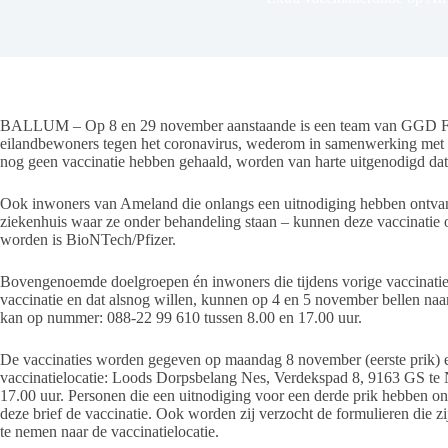
BALLUM – Op 8 en 29 november aanstaande is een team van GGD Fr
eilandbewoners tegen het coronavirus, wederom in samenwerking met lo
nog geen vaccinatie hebben gehaald, worden van harte uitgenodigd dat
Ook inwoners van Ameland die onlangs een uitnodiging hebben ontvange
ziekenhuis waar ze onder behandeling staan – kunnen deze vaccinatie op
worden is BioNTech/Pfizer.
Bovengenoemde doelgroepen én inwoners die tijdens vorige vaccinati
vaccinatie en dat alsnog willen, kunnen op 4 en 5 november bellen na
kan op nummer: 088-22 99 610 tussen 8.00 en 17.00 uur.
De vaccinaties worden gegeven op maandag 8 november (eerste prik)
vaccinatielocatie: Loods Dorpsbelang Nes, Verdekspad 8, 9163 GS te N
17.00 uur. Personen die een uitnodiging voor een derde prik hebben ont
deze brief de vaccinatie. Ook worden zij verzocht de formulieren die z
te nemen naar de vaccinatielocatie.