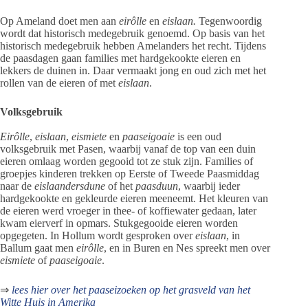
Op Ameland doet men aan
eirôlle
en
eislaan.
Tegenwoordig
wordt dat historisch medegebruik genoemd. Op basis van het
historisch medegebruik hebben Amelanders het recht. Tijdens
de paasdagen gaan families met hardgekookte eieren en
lekkers de duinen in. Daar vermaakt jong en oud zich met het
rollen van de eieren of met
eislaan
.
Volksgebruik
Eirôlle
,
eislaan
,
eismiete
en
paaseigoaie
is een oud
volksgebruik met Pasen, waarbij vanaf de top van een duin
eieren omlaag worden gegooid tot ze stuk zijn. Families of
groepjes kinderen trekken op Eerste of Tweede Paasmiddag
naar de
eislaandersdune
of het
paasduun
, waarbij ieder
hardgekookte en gekleurde eieren meeneemt. Het kleuren van
de eieren werd vroeger in thee- of koffiewater gedaan, later
kwam eierverf in opmars. Stukgegooide eieren worden
opgegeten. In Hollum wordt gesproken over
eislaan
, in
Ballum gaat men
eirôlle
, en in Buren en Nes spreekt men over
eismiete
of
paaseigoaie
.
⇒
lees hier over het paaseizoeken op het grasveld van het
Witte Huis in Amerika