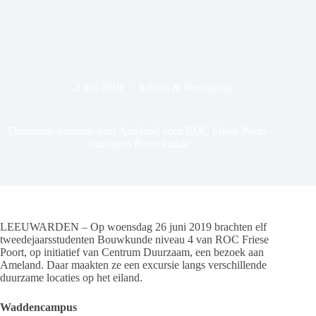
2 juli 2019
School & Vereniging
Duurzame excursie naar Ameland voor ROC Friese Poort-
studenten Bouwkunde
LEEUWARDEN – Op woensdag 26 juni 2019 brachten elf
tweedejaarsstudenten Bouwkunde niveau 4 van ROC Friese
Poort, op initiatief van Centrum Duurzaam, een bezoek aan
Ameland. Daar maakten ze een excursie langs verschillende
duurzame locaties op het eiland.
Waddencampus