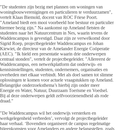
"De studenten zijn bezig met plannen om woningen van
woningbouwverenigingen en particulieren te verduurzamen",
vertelt Klaas Biemold, docent van ROC Friese Poort.
"Ameland biedt een mooi voorbeeld hoe bestuur en particulier
hiermee bezig zijn." Na aankomst op Ameland fietsten de
studenten naar het Natuurcentrum in Nes, waarin tevens de
Waddencampus is gevestigd. Daar zijn ze verwelkomd door
Sigrid Roep, projectbegeleider Waddencampus en Johan
Kiewiet, de directeur van de Amelander Energie Coöperatie
(AEC). "Ik hield een presentatie waarin drie onderwerpen
centraal stonden", vertelt de projectbegeleider. "Allereerst de
Waddencampus, een netwerkplatform dat onderwijs- en
kennisinstellingen, studenten, ondernemers, organisaties en
overheden met elkaar verbindt. Met als doel samen tot slimme
oplossingen te komen voor actuele vraagstukken op Ameland.
Belangrijke onderzoeksthema’s hierbij zijn onder meer
Energie en Water, Natuur, Duurzaam Toerisme en Voedsel.
Bij al deze onderwerpen geldt zelfvoorzienendheid als rode
draad."
"De Waddencampus wil het onderwijs versterken en
werkgelegenheid verbreden’, vervolgt de projectbegeleider
haar verhaal. ‘Bovendien organiseert de campus regelmatige
bijeenkomsten voor Amelanders en andere belangstellen, zoals