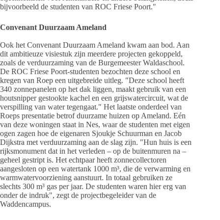
bijvoorbeeld de studenten van ROC Friese Poort."
Convenant Duurzaam Ameland
Ook het Convenant Duurzaam Ameland kwam aan bod. Aan
dit ambitieuze visiestuk zijn meerdere projecten gekoppeld,
zoals de verduurzaming van de Burgemeester Waldaschool.
De ROC Friese Poort-studenten bezochten deze school en
kregen van Roep een uitgebreide uitleg. "Deze school heeft
340 zonnepanelen op het dak liggen, maakt gebruik van een
houtsnipper gestookte kachel en een grijswatercircuit, wat de
verspilling van water tegengaat." Het laatste onderdeel van
Roeps presentatie betrof duurzame huizen op Ameland. Eén
van deze woningen staat in Nes, waar de studenten met eigen
ogen zagen hoe de eigenaren Sjoukje Schuurman en Jacob
Dijkstra met verduurzaming aan de slag zijn. "Hun huis is een
rijksmonument dat in het verleden – op de buitenmuren na –
geheel gestript is. Het echtpaar heeft zonnecollectoren
aangesloten op een watertank 1000 m³, die de verwarming en
warmwatervoorziening aanstuurt. In totaal gebruiken ze
slechts 300 m³ gas per jaar. De studenten waren hier erg van
onder de indruk", zegt de projectbegeleider van de
Waddencampus.