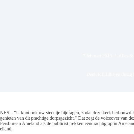
7 februari 2013
Alles &
Deel, RT, Like en draag 
NES – "U kunt ook uw steentje bijdragen, zodat deze kerk herbouwd
genieten van dit prachtige dorpsgezicht." Dat zegt de voiceover van 
Persbureau Ameland als de publicist trekken eendrachtig op in Ameland
eiland.