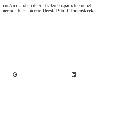
t aan Ameland en de Sint-Clemensparochie in het
mmer ook hier noteren:
Herstel Sint Clemenskerk,
ersbureau Ameland. De nieuwsvoorziening wordt
maak als nieuwsblog voortgezet door een externe