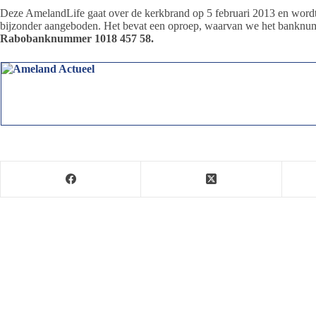
Deze AmelandLife gaat over de kerkbrand op 5 februari 2013 en word
bijzonder aangeboden. Het bevat een oproep, waarvan we het banknu
Rabobanknummer 1018 457 58.
Jeanet de Jong
Jeanet de Jong stopt op 31 augustus 2023 met haar P
onder dezelfde naam, met een ander logo en andere op