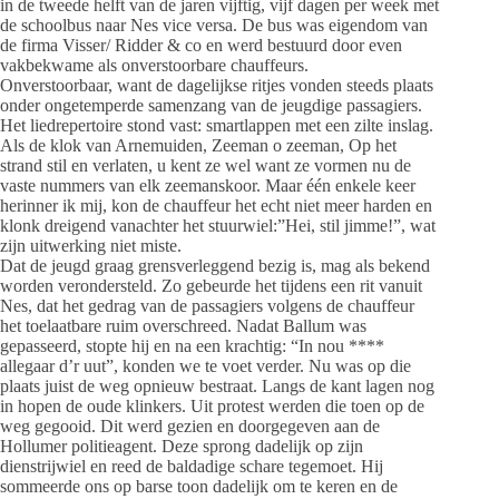
in de tweede helft van de jaren vijftig, vijf dagen per week met
de schoolbus naar Nes vice versa. De bus was eigendom van
de firma Visser/ Ridder & co en werd bestuurd door even
vakbekwame als onverstoorbare chauffeurs.
Onverstoorbaar, want de dagelijkse ritjes vonden steeds plaats
onder ongetemperde samenzang van de jeugdige passagiers.
Het liedrepertoire stond vast: smartlappen met een zilte inslag.
Als de klok van Arnemuiden, Zeeman o zeeman, Op het
strand stil en verlaten, u kent ze wel want ze vormen nu de
vaste nummers van elk zeemanskoor. Maar één enkele keer
herinner ik mij, kon de chauffeur het echt niet meer harden en
klonk dreigend vanachter het stuurwiel:”Hei, stil jimme!”, wat
zijn uitwerking niet miste.
Dat de jeugd graag grensverleggend bezig is, mag als bekend
worden verondersteld. Zo gebeurde het tijdens een rit vanuit
Nes, dat het gedrag van de passagiers volgens de chauffeur
het toelaatbare ruim overschreed. Nadat Ballum was
gepasseerd, stopte hij en na een krachtig: “In nou ****
allegaar d’r uut”, konden we te voet verder. Nu was op die
plaats juist de weg opnieuw bestraat. Langs de kant lagen nog
in hopen de oude klinkers. Uit protest werden die toen op de
weg gegooid. Dit werd gezien en doorgegeven aan de
Hollumer politieagent. Deze sprong dadelijk op zijn
dienstrijwiel en reed de baldadige schare tegemoet. Hij
sommeerde ons op barse toon dadelijk om te keren en de