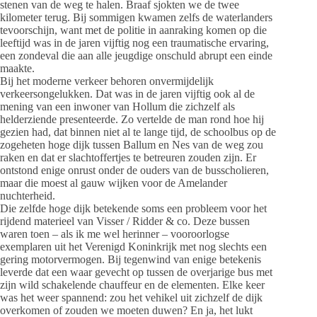
stenen van de weg te halen. Braaf sjokten we de twee
kilometer terug. Bij sommigen kwamen zelfs de waterlanders
tevoorschijn, want met de politie in aanraking komen op die
leeftijd was in de jaren vijftig nog een traumatische ervaring,
een zondeval die aan alle jeugdige onschuld abrupt een einde
maakte.
Bij het moderne verkeer behoren onvermijdelijk
verkeersongelukken. Dat was in de jaren vijftig ook al de
mening van een inwoner van Hollum die zichzelf als
helderziende presenteerde. Zo vertelde de man rond hoe hij
gezien had, dat binnen niet al te lange tijd, de schoolbus op de
zogeheten hoge dijk tussen Ballum en Nes van de weg zou
raken en dat er slachtoffertjes te betreuren zouden zijn. Er
ontstond enige onrust onder de ouders van de busscholieren,
maar die moest al gauw wijken voor de Amelander
nuchterheid.
Die zelfde hoge dijk betekende soms een probleem voor het
rijdend materieel van Visser / Ridder & co. Deze bussen
waren toen – als ik me wel herinner – vooroorlogse
exemplaren uit het Verenigd Koninkrijk met nog slechts een
gering motorvermogen. Bij tegenwind van enige betekenis
leverde dat een waar gevecht op tussen de overjarige bus met
zijn wild schakelende chauffeur en de elementen. Elke keer
was het weer spannend: zou het vehikel uit zichzelf de dijk
overkomen of zouden we moeten duwen? En ja, het lukt