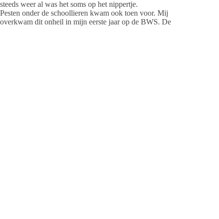
steeds weer al was het soms op het nippertje.
Pesten onder de schoollieren kwam ook toen voor. Mij
overkwam dit onheil in mijn eerste jaar op de BWS. De
pestkop ging in de bus steevast achter mij zitten en schopte mij
dan in de rug, via de ruimte tussen leuning en stoelzitting.
Protesteren had geen effect. Toen maakte bij weer zo’n
plaagcessie zich de toorn van mij meester. Woedend draaide ik
me om en gaf, zonder dat eigenlijk echt te willen, de pesterige
reisgenoot een krachtige vuistslag recht op de neus. Een
hevige neusbloeding was het gevolg en – wellicht mede
daardoor – bleef een geweldadige tegenactie uit. “T’is dien
eigen skuld” werd het bloedende slachtoffer allerwegen
toegevoegd. Van de plaaggeest heb ik nooit meer last gehad.
Zo kregen wij tijdens onze dagelijkse busritten van en naar de
BWS lessen in praktische levenservaring en op die manier
droegen deze ritjes bij aan het oude onderwijsideaal van
Seneca: non scholae sed vitae descimus – wij leren niet voor
de school maar voor het leven.