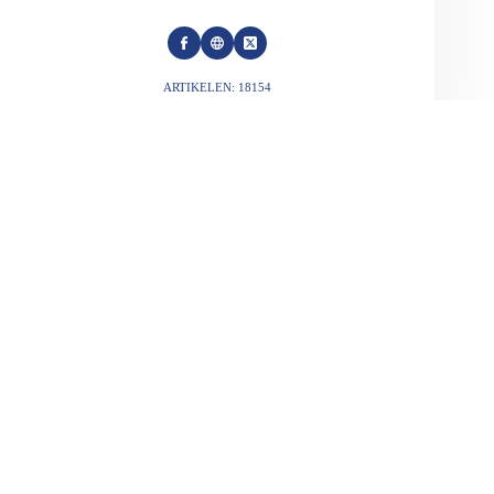
ARTIKELEN: 18154
VORIGE
VOLGENDE
Gerelateerde berichten