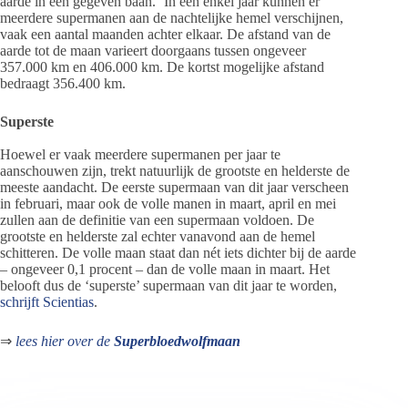
aarde in een gegeven baan.’ In één enkel jaar kunnen er
meerdere supermanen aan de nachtelijke hemel verschijnen,
vaak een aantal maanden achter elkaar. De afstand van de
aarde tot de maan varieert doorgaans tussen ongeveer
357.000 km en 406.000 km. De kortst mogelijke afstand
bedraagt 356.400 km.
Superste
Hoewel er vaak meerdere supermanen per jaar te
aanschouwen zijn, trekt natuurlijk de grootste en helderste de
meeste aandacht. De eerste supermaan van dit jaar verscheen
in februari, maar ook de volle manen in maart, april en mei
zullen aan de definitie van een supermaan voldoen. De
grootste en helderste zal echter vanavond aan de hemel
schitteren. De volle maan staat dan nét iets dichter bij de aarde
– ongeveer 0,1 procent – dan de volle maan in maart. Het
belooft dus de ‘superste’ supermaan van dit jaar te worden,
schrijft Scientias
.
⇒
lees hier over de
Superbloedwolfmaan