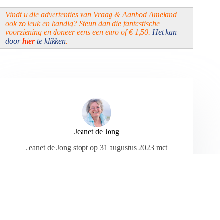
Vindt u die advertenties van Vraag & Aanbod Ameland
ook zo leuk en handig? Steun dan die fantastische
voorziening en doneer eens een euro of € 1,50.
Het kan
door
hier
te klikken
.
Jeanet de Jong
Jeanet de Jong stopt op 31 augustus 2023 met
haar Persbureau Ameland. De nieuwsvoorziening
wordt onder dezelfde naam, met een ander logo
en andere opmaak als nieuwsblog voortgezet
door een externe partij. De mailadressen
gekoppeld aan de website verdwijnen.