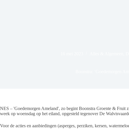
16 mei 2023
Alles & Algemeen
,
D
Boonstra: ‘Goedemorgen Am
NES – 'Goedemorgen Ameland', zo begint Boonstra Groente & Fruit zijn
week op woensdag op het eiland, opgesteld tegenover De Walvisvaard
Voor de acties en aanbiedingen (asperges, perziken, kersen, watermelo