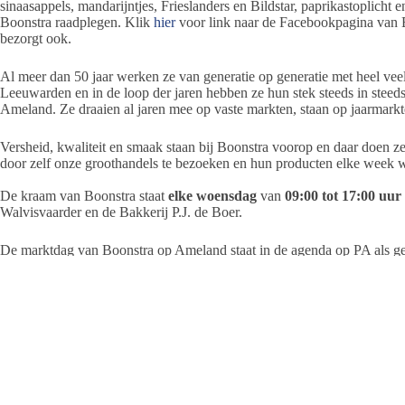
sinaasappels, mandarijntjes, Frieslanders en Bildstar, paprikastoplich
Boonstra raadplegen. Klik
hier
voor link naar de Facebookpagina van 
bezorgt ook.
Al meer dan 50 jaar werken ze van generatie op generatie met heel veel 
Leeuwarden en in de loop der jaren hebben ze hun stek steeds in stee
Ameland. Ze draaien al jaren mee op vaste markten, staan op jaarmarkt
Versheid, kwaliteit en smaak staan bij Boonstra voorop en daar doen ze
door zelf onze groothandels te bezoeken en hun producten elke week we
De kraam van Boonstra staat
elke woensdag
van
09:00 tot 17:00 uur
Walvisvaarder en de Bakkerij P.J. de Boer.
De marktdag van Boonstra op Ameland staat in de agenda op PA als ge