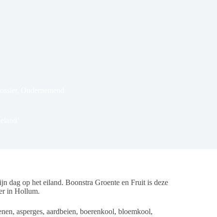
ossier
,
Ondernemend
eland’
 dag op het eiland. Boonstra Groente en Fruit is deze
er in Hollum.
enen, asperges, aardbeien, boerenkool, bloemkool,