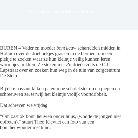
Bont’lieuw zoekt plekje in Buren
BUREN – Vader en moeder
bont'lieuw
scharrelden midden in
Hollum over de driehoekjes gras en in de bermen, om een
plekje te zoeken waar ze hun kleintje veilig kunnen leren
wormpjes prikken. Ze steken met z'n drieën zelfs de O.P.
Lapstraat over en zoeken hun weg in de tuin van zorgcentrum
De Stelp.
Bij elke passant kijken pa en moe scholekster op en piepen en
schreeuwen ze, terwijl het kleintje vrolijk voortdribbelt.
Dat schreven we vrijdag.
"Om oast ok bont' lieuwen onder huus, (wodde de jongen niet
opfreten)," stuurt Theo Kiewiet een foto van een
bont'lieuwouder met kind.