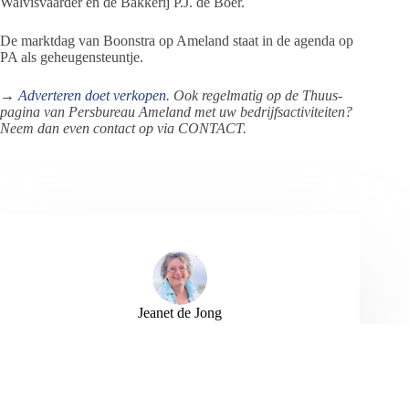
Walvisvaarder en de Bakkerij P.J. de Boer.
De marktdag van Boonstra op Ameland staat in de agenda op
PA als geheugensteuntje.
→
Adverteren doet verkopen
. Ook regelmatig op de Thuus-
pagina van Persbureau Ameland met uw bedrijfsactiviteiten?
Neem dan even contact op via CONTACT.
Jeanet de Jong
Jeanet de Jong stopt op 31 augustus 2023 met
haar Persbureau Ameland. De nieuwsvoorziening
wordt onder dezelfde naam, met een ander logo
en andere opmaak als nieuwsblog voortgezet
door een externe partij. De mailadressen