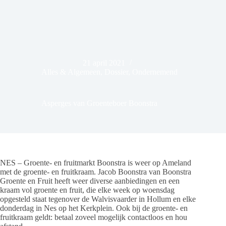
21 april 2021
Alles & Algemeen
,
Dossier
,
Ondernemend
Asperges van Groenteboer Boonstra
NES – Groente- en fruitmarkt Boonstra is weer op Ameland
met de groente- en fruitkraam. Jacob Boonstra van Boonstra
Groente en Fruit heeft weer diverse aanbiedingen en een
kraam vol groente en fruit, die elke week op woensdag
opgesteld staat tegenover de Walvisvaarder in Hollum en elke
donderdag in Nes op het Kerkplein. Ook bij de groente- en
fruitkraam geldt: betaal zoveel mogelijk contactloos en hou