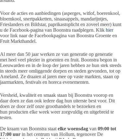
afstand.
Voor de acties en aanbiedingen (asperges, witlof, boerenkool,
bloemkool, snertpakketten, sinaasappels, mandarijntjes,
Frieslanders en Bildstar, paprikastoplicht en zoveel meer) kunt
u de Facebook-pagina van Boonstra raadplegen. Klik
hier
voor link naar de Facebookpagina van Boonstra Groente en
Fruit Markthandel.
Al meer dan 50 jaar werken ze van generatie op generatie
met heel veel plezier in groenten en fruit. Boonstra begon in
Leeuwarden en in de loop der jaren hebben ze hun stek steeds
in steeds meer omliggende dorpen en steden gevonden, tot op
Ameland. Ze draaien al jaren mee op vaste markten, staan op
jaarmarkten, festivals en horeca evenementen.
Versheid, kwaliteit en smaak staan bij Boonstra voorop en
daar doen ze dan ook iedere dag hun uiterste best voor. Dit
doen ze door zelf onze groothandels te bezoeken en
hun producten elke week weer zorgvuldig en uitgebreid te
testen.
De kraam van Boonstra staat
elke woensdag
van
09:00 tot
17:00 uur
in het centrum van Hollum, tegenover De