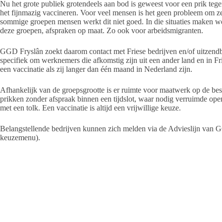
Nu het grote publiek grotendeels aan bod is geweest voor een prik teg
het fijnmazig vaccineren. Voor veel mensen is het geen probleem om ze
sommige groepen mensen werkt dit niet goed. In die situaties maken we,
deze groepen, afspraken op maat. Zo ook voor arbeidsmigranten.
GGD Fryslân zoekt daarom contact met Friese bedrijven en/of uitzendbu
specifiek om werknemers die afkomstig zijn uit een ander land en in 
een vaccinatie als zij langer dan één maand in Nederland zijn.
Afhankelijk van de groepsgrootte is er ruimte voor maatwerk op de b
prikken zonder afspraak binnen een tijdslot, waar nodig verruimde openi
met een tolk. Een vaccinatie is altijd een vrijwillige keuze.
Belangstellende bedrijven kunnen zich melden via de Advieslijn van G
keuzemenu).
Bron GGD
Dossier Corona