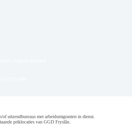
ossier
,
Zorg op Ameland
k GGD Fryslân
 uitzendbureaus met arbeidsmigranten in dienst.
staande priklocaties van GGD Fryslân.