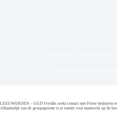
9 augustus 2021
Alles & Algemeen
,
D
Arbeidsmigranten welkom voor pri
LEEUWARDEN – GGD Fryslân zoekt contact met Friese bedrijven en/of
Afhankelijk van de groepsgrootte is er ruimte voor maatwerk op de be