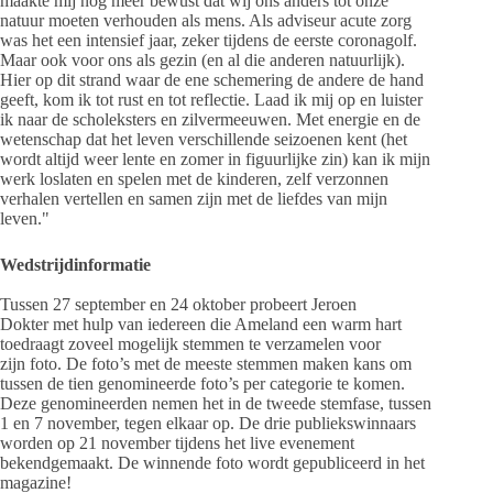
maakte mij nog meer bewust dat wij ons anders tot onze
natuur moeten verhouden als mens. Als adviseur acute zorg
was het een intensief jaar, zeker tijdens de eerste coronagolf.
Maar ook voor ons als gezin (en al die anderen natuurlijk).
Hier op dit strand waar de ene schemering de andere de hand
geeft, kom ik tot rust en tot reflectie. Laad ik mij op en luister
ik naar de scholeksters en zilvermeeuwen. Met energie en de
wetenschap dat het leven verschillende seizoenen kent (het
wordt altijd weer lente en zomer in figuurlijke zin) kan ik mijn
werk loslaten en spelen met de kinderen, zelf verzonnen
verhalen vertellen en samen zijn met de liefdes van mijn
leven."
Wedstrijdinformatie
Tussen 27 september en 24 oktober probeert Jeroen
Dokter met hulp van iedereen die Ameland een warm hart
toedraagt zoveel mogelijk stemmen te verzamelen voor
zijn foto. De foto’s met de meeste stemmen maken kans om
tussen de tien genomineerde foto’s per categorie te komen.
Deze genomineerden nemen het in de tweede stemfase, tussen
1 en 7 november, tegen elkaar op. De drie publiekswinnaars
worden op 21 november tijdens het live evenement
bekendgemaakt. De winnende foto wordt gepubliceerd in het
magazine!