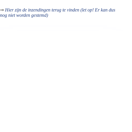
⇒
Hier zijn de inzendingen terug te vinden (let op! Er kan dus
nog niet worden gestemd)
Jeanet de Jong
Jeanet de Jong stopt op 31 augustus 2023 met
haar Persbureau Ameland. De nieuwsvoorziening
wordt onder dezelfde naam, met een ander logo
en andere opmaak als nieuwsblog voortgezet
door een externe partij. De mailadressen
gekoppeld aan de website verdwijnen.