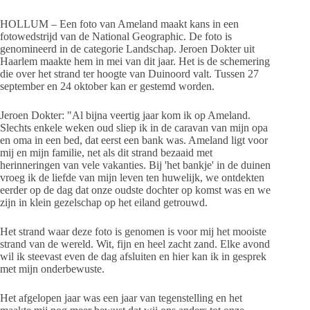
HOLLUM – Een foto van Ameland maakt kans in een
fotowedstrijd van de National Geographic. De foto is
genomineerd in de categorie Landschap. Jeroen Dokter uit
Haarlem maakte hem in mei van dit jaar. Het is de schemering
die over het strand ter hoogte van Duinoord valt. Tussen 27
september en 24 oktober kan er gestemd worden.
Jeroen Dokter: "Al bijna veertig jaar kom ik op Ameland.
Slechts enkele weken oud sliep ik in de caravan van mijn opa
en oma in een bed, dat eerst een bank was. Ameland ligt voor
mij en mijn familie, net als dit strand bezaaid met
herinneringen van vele vakanties. Bij 'het bankje' in de duinen
vroeg ik de liefde van mijn leven ten huwelijk, we ontdekten
eerder op de dag dat onze oudste dochter op komst was en we
zijn in klein gezelschap op het eiland getrouwd.
Het strand waar deze foto is genomen is voor mij het mooiste
strand van de wereld. Wit, fijn en heel zacht zand. Elke avond
wil ik steevast even de dag afsluiten en hier kan ik in gesprek
met mijn onderbewuste.
Het afgelopen jaar was een jaar van tegenstelling en het