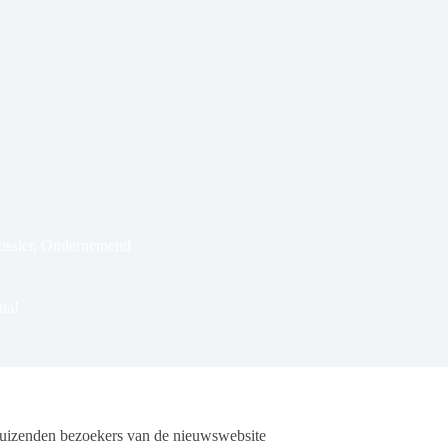
ssier
,
Ondernemend
ta!
duizenden bezoekers van de nieuwswebsite