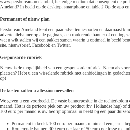
www.persbureau-ameland.nl, het enige medium dat consequent de politi
Ameland? In beeld op de desktop, smartphone en tablet? Op de app en
Permanent of nieuw plan
Persbureau Ameland kent een paar advertentiesoorten en daarnaast kun
advertentiebanner op alle pagina’s, een roulerende banner of een inge
wat u wilt stellen wij een pakket samen waarin u optimaal in beeld bent
site, nieuwsbrief, Facebook en Twitter.
Gesponsorde rubriek
Nieuw is de mogelijkheid van een
gesponsorde
rubriek
. Neem als voor
plaatsen? Hebt u een wisselende rubriek met aanbiedingen in gedacht
op!
De kosten zullen u alleszins meevallen
We geven u een voorbeeld. De vaste bannerpositie in de rechterkolom di
maand. Het is de perfecte plek om uw product (bv. Hollandse hap) of 
100 euro per maand is uw bedrijf optimaal in beeld bij een paar duizen
Permanent in beeld: 100 euro per maand, minimaal een jaar – bep
Roulerende banner: 300 euro per jaar of 50 euro per losse maand 