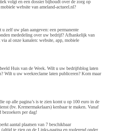
ek volgt en een dossier bijhoudt over de zorg op
 mobiele website van ameland-actueel.nl?
t u zelf uw plan aangeven: een permanente
zonden mededeling over uw bedrijf? Afhankelijk van
 via al onze kanalen: website, app, mobiele
beeld Huis van de Week. Wilt u uw bedrijfsblog laten
en? Wilt u uw weekreclame laten publiceren? Kom maar
e op alle pagina’s is te zien komt u op 100 euro in de
dienst (bv. Kremermakelaars) kenbaar te maken. Vanaf
d bezoekers per dag!
erkt aantal plaatsen van 7 beschikbaar
(altijd te zien op de Links-pagina en roulerend onder