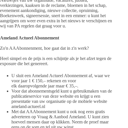
Nieuwtjes van uw organisatie, vacatures, jubilea,
verkiezingen, kaaksen in de reclame, bloemen in het schap,
evenement aankondiging, nieuwe collectie, opruiming,
Boekenweek, signeersessie, snert in een emmer: u kunt het
aangrijpen om weer even extra in het nieuws te verschijnen en
wij van PA regelen dat graag voor u.
Ameland Actueel Abonnement
Zo'n AAAbonnenment, hoe gaat dat in z'n werk?
Heel simpel en de prijs is een schijntje als je het afzet tegen de
exposure die het genereert.
U sluit een Ameland Actueel Abonnement af, waar we
voor jaar 1 € 150,– rekenen en voor
elk daaropvolgende jaar maar € 35,–.
Voor dat abonnementsgeld kunt u gebruikmaken van de
publicatieservice van deze website en krijgt u een
presentatie van uw organisatie op de mobiele website
ameland-actueel.nl
Met dat AAAbonnement kunt u ook nog eens gratis
adverteren op Vraag & Aanbod Ameland. U kunt zien
hoeveel mensen daar op klikken. Neem de proef maar
eens op de som en tel uit uw winst.