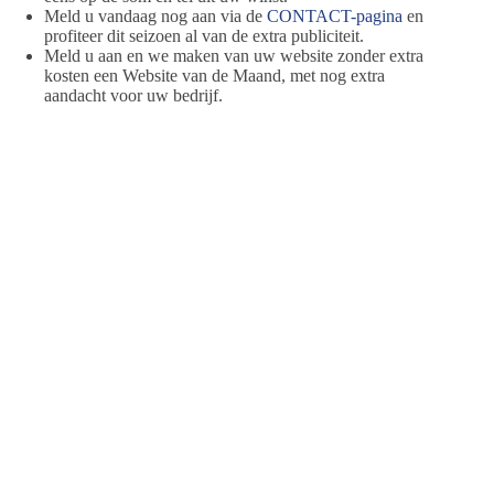
Meld u vandaag nog aan via de
CONTACT-pagina
en
profiteer dit seizoen al van de extra publiciteit.
Meld u aan en we maken van uw website zonder extra
kosten een Website van de Maand, met nog extra
aandacht voor uw bedrijf.
Jeanet de Jong
Jeanet de Jong stopt op 31 augustus 2023 met
haar Persbureau Ameland. De nieuwsvoorziening
wordt onder dezelfde naam, met een ander logo
en andere opmaak als nieuwsblog voortgezet