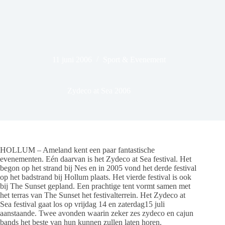
11 juni 2006
Sport & Evenement
Zydeco at Sea 2006
HOLLUM – Ameland kent een paar fantastische
evenementen. Eén daarvan is het Zydeco at Sea festival. Het
begon op het strand bij Nes en in 2005 vond het derde festival
op het badstrand bij Hollum plaats. Het vierde festival is ook
bij The Sunset gepland. Een prachtige tent vormt samen met
het terras van The Sunset het festivalterrein. Het Zydeco at
Sea festival gaat los op vrijdag 14 en zaterdag15 juli
aanstaande. Twee avonden waarin zeker zes zydeco en cajun
bands het beste van hun kunnen zullen laten horen.