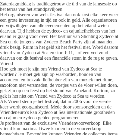
Zaterdagmiddag is traditiegetrouw de tijd van de jamsessie op
het terras van het strandpaviljoen.
Het organiseren van welk festival dan ook kost elke keer weer
een grote investering in tijd en ook in geld. Alle organisatoren
en vrijwilligers van alle evenementen op het eiland weten
daarvan. Tijd hebben de zydeco- en cajunliefhebbers van het
eiland er graag voor over. Het bestuur van Stichting Zydeco at
Sea en de jongens van Zydeco Beach Party zijn al maanden
druk bezig. Ruim in het geld zit het festival niet. Word daarom
vriend van Zydeco at Sea en stort € 11,– of een veelvoud
daarvan om dit festival een financiële steun in de rug te geven.
Vriend
Hoe gek moet je zijn om Vriend van Zydeco at Sea te
worden? Je moet gek zijn op wasborden, houden van
accordeon en trekzak, liefhebber zijn van muziek met ritme,
saxofoon niet versmaden, de voetjes van de vloer willen doen,
gek zijn op een feest op het strand van Ameland. Kortom, zo
gek is het niet om Vriend van Zydeco at Sea te worden.
Als Vriend steun je het festival, dat in 2006 voor de vierde
keer wordt georganiseerd. Mede door sponsorgelden en de
Vriendeneuro’s kan Zydeco at Sea internationale grootheden
op cajun en zydeco gebied programmeren.
Je profiteert van de exclusieve Vriendenvoorverkoop. Elke
vriend kan maximaal twee kaarten in de voorverkoop
bemachtigen. Bovendien kunnen Vrienden de collectors items