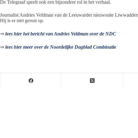
De Telegraaf speelt ook een bijzondere rol in het verhaal.
Journalist Andries Veldman van de Leeuwarder nieuwssite Liwwadders ze
Hij is er niet gerust op.
⇒
lees hier het bericht van Andries Veldman over de NDC
⇒
lees hier meer over de Noordelijke Dagblad Combinatie
Jeanet de Jong
Jeanet de Jong stopt op 31 augustus 2023 met haar P
onder dezelfde naam, met een ander logo en andere op