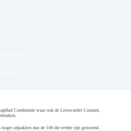
& Algemeen
r Courant
gblad Combinatie waar ook de Leeuwarder Courant,
uitmaken.
ns hoger uitpakken dan de 100 die eerder zijn genoemd.