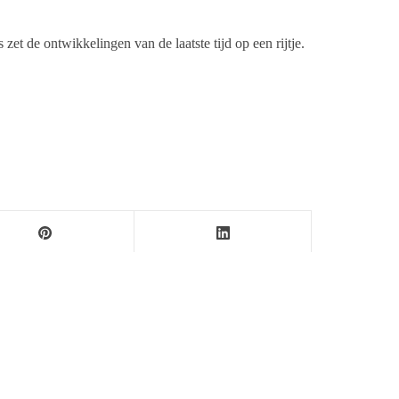
t de ontwikkelingen van de laatste tijd op een rijtje.
ersbureau Ameland. De nieuwsvoorziening wordt
maak als nieuwsblog voortgezet door een externe