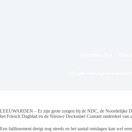
4 december 2014
Alles 
Zorgen voor uitgever Leeuwarde
LEEUWARDEN – Er zijn grote zorgen bij de NDC, de Noordelijke Da
het Friesch Dagblad en de Nieuwe Dockumer Courant onderdeel van 
Een faillissement dreigt nog steeds en het aantal ontslagen kan wel ee