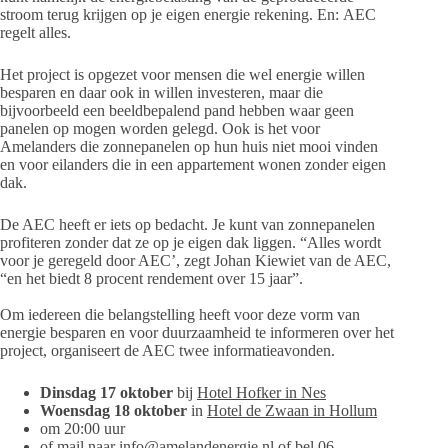
stroom terug krijgen op je eigen energie rekening. En: AEC
regelt alles.
Het project is opgezet voor mensen die wel energie willen
besparen en daar ook in willen investeren, maar die
bijvoorbeeld een beeldbepalend pand hebben waar geen
panelen op mogen worden gelegd. Ook is het voor
Amelanders die zonnepanelen op hun huis niet mooi vinden
en voor eilanders die in een appartement wonen zonder eigen
dak.
De AEC heeft er iets op bedacht. Je kunt van zonnepanelen
profiteren zonder dat ze op je eigen dak liggen. “Alles wordt
voor je geregeld door AEC’, zegt Johan Kiewiet van de AEC,
“en het biedt 8 procent rendement over 15 jaar”.
Om iedereen die belangstelling heeft voor deze vorm van
energie besparen en voor duurzaamheid te informeren over het
project, organiseert de AEC twee informatieavonden.
Dinsdag 17 oktober
bij
Hotel Hofker in Nes
Woensdag 18 oktober
in
Hotel de Zwaan in Hollum
om 20:00 uur
of mail naar info@amelandenergie.nl of bel 06-