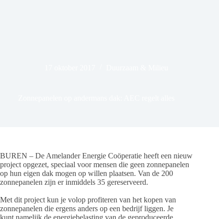
17 oktober 2017
Duurzaam & Milieu
Zonnepanelen op andermans dak: AEC regelt alles
BUREN – De Amelander Energie Coöperatie heeft een nieuw
project opgezet, speciaal voor mensen die geen zonnepanelen
op hun eigen dak mogen op willen plaatsen. Van de 200
zonnepanelen zijn er inmiddels 35 gereserveerd.
Met dit project kun je volop profiteren van het kopen van
zonnepanelen die ergens anders op een bedrijf liggen. Je
kunt namelijk de energiebelasting van de geproduceerde