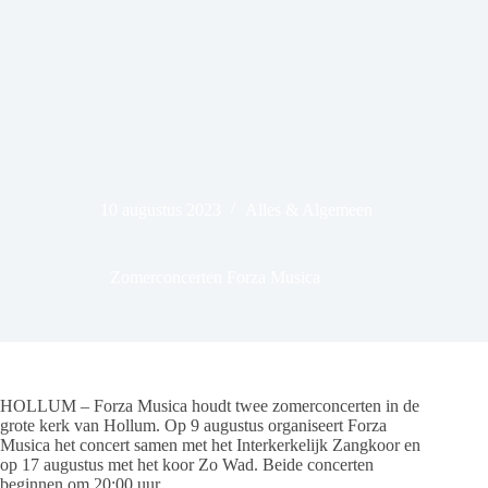
10 augustus 2023
Alles & Algemeen
Zomerconcerten Forza Musica
HOLLUM – Forza Musica houdt twee zomerconcerten in de
grote kerk van Hollum. Op 9 augustus organiseert Forza
Musica het concert samen met het Interkerkelijk Zangkoor en
op 17 augustus met het koor Zo Wad. Beide concerten
beginnen om 20:00 uur.