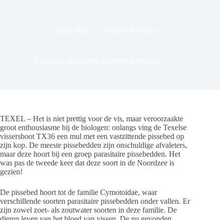
3 juni 2020
Wadden & Natuur
Zeldzame parasitaire pissebed gevangen
TEXEL – Het is niet prettig voor de vis, maar veroorzaakte
groot enthousiasme bij de biologen: onlangs ving de Texelse
vissersboot TX36 een mul met een vastzittende pissebed op
zijn kop. De meeste pissebedden zijn onschuldige afvaleters,
maar deze hoort bij een groep parasitaire pissebedden. Het
was pas de tweede keer dat deze soort in de Noordzee is
gezien!
De pissebed hoort tot de familie Cymotoidae, waar
verschillende soorten parasitaire pissebedden onder vallen. Er
zijn zowel zoet- als zoutwater soorten in deze familie. De
dieren leven van het bloed van vissen. De nu gevonden