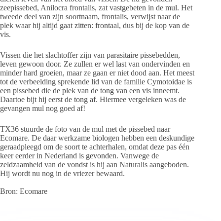
zeepissebed, Anilocra frontalis, zat vastgebeten in de mul. Het
tweede deel van zijn soortnaam, frontalis, verwijst naar de
plek waar hij altijd gaat zitten: frontaal, dus bij de kop van de
vis.
Vissen die het slachtoffer zijn van parasitaire pissebedden,
leven gewoon door. Ze zullen er wel last van ondervinden en
minder hard groeien, maar ze gaan er niet dood aan. Het meest
tot de verbeelding sprekende lid van de familie Cymotoidae is
een pissebed die de plek van de tong van een vis inneemt.
Daartoe bijt hij eerst de tong af. Hiermee vergeleken was de
gevangen mul nog goed af!
TX36 stuurde de foto van de mul met de pissebed naar
Ecomare. De daar werkzame biologen hebben een deskundige
geraadpleegd om de soort te achterhalen, omdat deze pas één
keer eerder in Nederland is gevonden. Vanwege de
zeldzaamheid van de vondst is hij aan Naturalis aangeboden.
Hij wordt nu nog in de vriezer bewaard.
Bron: Ecomare