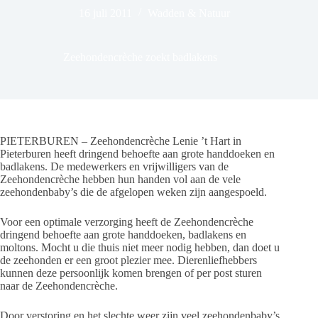
16 juli 2011
Wadden & Natuur
Zeehondencrèche zoekt badlakens
PIETERBUREN – Zeehondencrèche Lenie ’t Hart in
Pieterburen heeft dringend behoefte aan grote handdoeken en
badlakens. De medewerkers en vrijwilligers van de
Zeehondencrèche hebben hun handen vol aan de vele
zeehondenbaby’s die de afgelopen weken zijn aangespoeld.
Voor een optimale verzorging heeft de Zeehondencrèche
dringend behoefte aan grote handdoeken, badlakens en
moltons. Mocht u die thuis niet meer nodig hebben, dan doet u
de zeehonden er een groot plezier mee. Dierenliefhebbers
kunnen deze persoonlijk komen brengen of per post sturen
naar de Zeehondencrèche.
Door verstoring en het slechte weer zijn veel zeehondenbaby’s