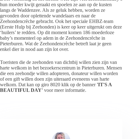
hun moeder kwijt geraakt en spoelen ze aan op de kusten
langs de Waddenzee. Als ze geluk hebben, worden ze
gevonden door oplettende wandelaars en naar de
Zeehondencrèche gebracht. Ook het speciale EHBZ-team
(Eerste Hulp bij Zeehonden) is keer op keer uitgerukt om deze
‘huilers’ te redden. Op dit moment komen 186 moederloze
baby’s momenteel op adem in de Zeehondencrèche in
Pieterburen. Wat de Zeehondencrèche betreft laat je geen
enkel dier in nood aan zijn lot over.
Toeristen die de zeehonden van dichtbij willen zien zijn van
harte welkom in het bezoekerscentrum in Pieterburen. Mensen
die een zeehondje willen adopteren, donateur willen worden
of een gift willen doen zijn uiteraard eveneens van harte
welkom. Dat kan op giro 8020 klik op de banner
'IT'S A
BEAUTIFUL DAY'
voor meer informatie.