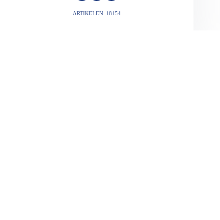
ARTIKELEN: 18154
VORIGE
VOLGENDE
Gerelateerde berichten