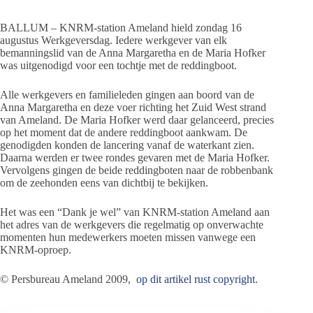
BALLUM – KNRM-station Ameland hield zondag 16
augustus Werkgeversdag. Iedere werkgever van elk
bemanningslid van de Anna Margaretha en de Maria Hofker
was uitgenodigd voor een tochtje met de reddingboot.
Alle werkgevers en familieleden gingen aan boord van de
Anna Margaretha en deze voer richting het Zuid West strand
van Ameland. De Maria Hofker werd daar gelanceerd, precies
op het moment dat de andere reddingboot aankwam. De
genodigden konden de lancering vanaf de waterkant zien.
Daarna werden er twee rondes gevaren met de Maria Hofker.
Vervolgens gingen de beide reddingboten naar de robbenbank
om de zeehonden eens van dichtbij te bekijken.
Het was een “Dank je wel” van KNRM-station Ameland aan
het adres van de werkgevers die regelmatig op onverwachte
momenten hun medewerkers moeten missen vanwege een
KNRM-oproep.
© Persbureau Ameland 2009,
op dit artikel rust copyright.