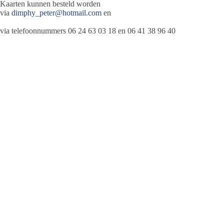
Kaarten kunnen besteld worden
via
dimphy_peter@hotmail.com
en
via telefoonnummers 06 24 63 03 18 en 06 41 38 96 40
Jeanet de Jong
Jeanet de Jong stopt op 31 augustus 2023 met
haar Persbureau Ameland. De nieuwsvoorziening
wordt onder dezelfde naam, met een ander logo
en andere opmaak als nieuwsblog voortgezet
door een externe partij. De mailadressen
gekoppeld aan de website verdwijnen.