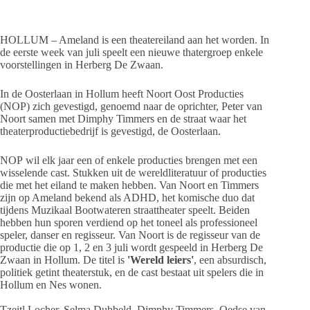
HOLLUM – Ameland is een theatereiland aan het worden. In
de eerste week van juli speelt een nieuwe thatergroep enkele
voorstellingen in Herberg De Zwaan.
In de Oosterlaan in Hollum heeft Noort Oost Producties
(NOP) zich gevestigd, genoemd naar de oprichter, Peter van
Noort samen met Dimphy Timmers en de straat waar het
theaterproductiebedrijf is gevestigd, de Oosterlaan.
NOP wil elk jaar een of enkele producties brengen met een
wisselende cast. Stukken uit de wereldliteratuur of producties
die met het eiland te maken hebben. Van Noort en Timmers
zijn op Ameland bekend als ADHD, het komische duo dat
tijdens Muzikaal Bootwateren straattheater speelt. Beiden
hebben hun sporen verdiend op het toneel als professioneel
speler, danser en regisseur. Van Noort is de regisseur van de
productie die op 1, 2 en 3 juli wordt gespeeld in Herberg De
Zwaan in Hollum. De titel is
'Wereld leiers'
, een absurdisch,
politiek getint theaterstuk, en de cast bestaat uit spelers die in
Hollum en Nes wonen.
Tzeitl Locher, Selma Dubbeld, Dimphy Timmers, Oedse van