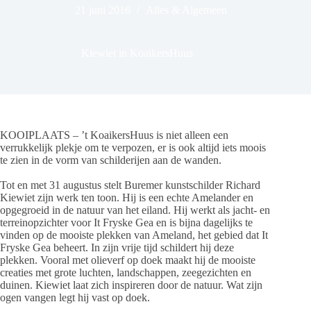
21 juni 2016
Alles & Algemeen
Kiewiet in KoaikersHuus
KOOIPLAATS – ’t KoaikersHuus is niet alleen een
verrukkelijk plekje om te verpozen, er is ook altijd iets moois
te zien in de vorm van schilderijen aan de wanden.
Tot en met 31 augustus stelt Buremer kunstschilder Richard
Kiewiet zijn werk ten toon. Hij is een echte Amelander en
opgegroeid in de natuur van het eiland. Hij werkt als jacht- en
terreinopzichter voor It Fryske Gea en is bijna dagelijks te
vinden op de mooiste plekken van Ameland, het gebied dat It
Fryske Gea beheert. In zijn vrije tijd schildert hij deze
plekken. Vooral met olieverf op doek maakt hij de mooiste
creaties met grote luchten, landschappen, zeegezichten en
duinen. Kiewiet laat zich inspireren door de natuur. Wat zijn
ogen vangen legt hij vast op doek.